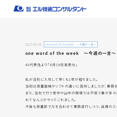
2023.06.26
one word of the week ～今週の一言～
one word of the week ～今週の一言～
40代男性より「6月19日発表分」
私が当社に入社して早くも1年が経ちました。
当初は測量器械やソフトの違いに苦労しましたが、業務を
また、当社で行う街中や山中の現場では戸惑う事が多々
れてなんとかやってこれました。
今後も測量部で力を合わせて業務遂行しつつ、自身のス