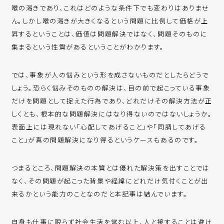
喉の渇きであり、これはどのような条件下でも変わりはありませ
ん。しかし喉の渇きが大きくなるという問題に比例して価格が上
昇するということは、価値は問題解決ではなく、問題そのものに
集まるという性質があるということがわかります。
では、事象が人の悩みという形を成さないものだとしたらどうで
しょう。恐らく悩みそのものの解決は、目の前で起こっている事象
だけを問題として捉えた行為であり、どれだけその解決方法が正
しくとも、根本的な問題解決にはなり得ないのではないしょうか。
表面上には現れない「心配してあげること」や「同調してあげる
こと」が真の問題解決になり得るというケースもあるのです。
つまるところ、問題解決の本質とは優れた解決策を出すことでは
なく、その問題が起こった背景や経緯にどれだけ気付くことが出
来るかという能力のことなのだと本記事は結んでいます。
自身も仕事に限らず社会生活を営む以上、人と接することは避け