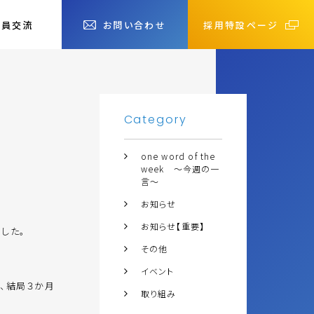
社員交流
お問い合わせ
採用特設ページ
Category
one word of the
week ～今週の一
言～
お知らせ
お知らせ【重要】
した。
その他
イベント
、結局３か月
取り組み