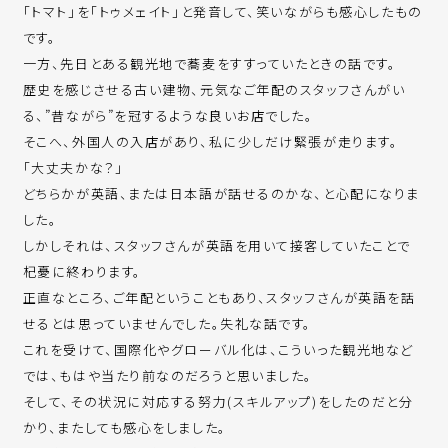
「トマト」を「トゥメェイト」と発音して、笑いながらも感心したもの
です。
一方、先日とある観光地で蕎麦をすすっていたときの話です。
歴史を感じさせる古い建物、元気なご年配のスタッフさんがい
る、”昔ながら”を冠するような良いお店でした。
そこへ、外国人の入店があり、私に少しだけ緊張が走ります。
「大丈夫かな？」
どちらかが英語、または日本語が話せるのかな、と心配になりま
した。
しかしそれは、スタッフさんが英語を用いて接客していたことで
杞憂に終わります。
正直なところ、ご年配ということもあり、スタッフさんが英語を話
せるとは思っていませんでした。失礼な話です。
これを受けて、国際化やグローバル化は、こういった観光地など
では、もはや当たり前なのだろうと思いました。
そして、その状況に対応する努力(スキルアップ)をしたのだと分
かり、またしても感心をしました。