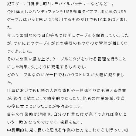
犯ブザー、目覚まし時計、モバイルバッテリーなどなど…。
今回購入したハンディファンもUSB充電タイプで、我が家のUSB
ケーブルはパッと思いつく頻用するものだけでも10本を越えまし
た。
今まで面倒なので目印等もつけずにケーブルを保管していました
が、ついにどのケーブルがどの機器のものなのか管理が難しくな
ってきました。
そのため重い腰を上げ、ケーブルにタグをつける管理を行うこと
にした結果、久しぶりに充電するものでも、
どのケーブルなのかが一目でわかりストレスが大幅に減りまし
た。
仕事においても初動の大きな負担や一見遠回りにも思える作業
が、後々に結果として効率的であったり、他者の作業軽減、後進
の役に立つといったことが多々あります。
目先の作業時間短縮や、自分の作業だけが完了できれば良いと
いう一時的なものではなく、視野を広く、
中長期的に見て良いと思える作業の仕方をこれからも行っていき