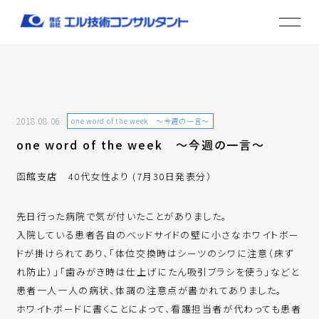
2018.08.06
one word of the week ～今週の一言～
one word of the week ～今週の一言～
函館支店 40代女性より (7月30日発表分）
先日行った病院で気が付いたことがありました。
入院している患者各自のベッドサイドの壁に小さなホワイトボー
ドが掛けられてあり、「体位交換時はシーツのシワに注意（床ず
れ防止）」「歯みがき時は仕上げにたん吸引ブラシを使う」などと
患者一人一人の病状、体調の注意点が書かれてありました。
ホワイトボードに書くことによって、看護担当者が代わっても患者