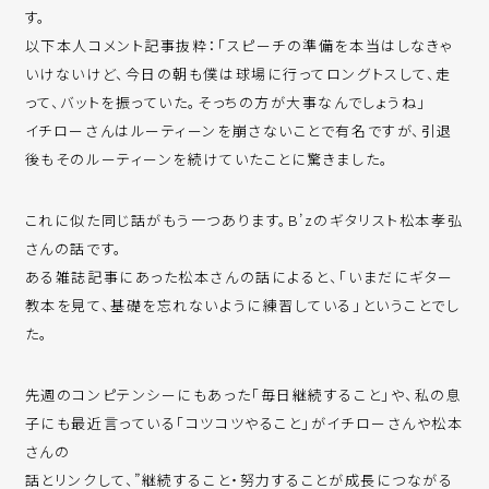
す。
以下本人コメント記事抜粋：「スピーチの準備を本当はしなきゃ
いけないけど、今日の朝も僕は球場に行ってロングトスして、走
って、バットを振っていた。そっちの方が大事なんでしょうね」
イチローさんはルーティーンを崩さないことで有名ですが、引退
後もそのルーティーンを続けていたことに驚きました。
これに似た同じ話がもう一つあります。B’zのギタリスト松本孝弘
さんの話です。
ある雑誌記事にあった松本さんの話によると、「いまだにギター
教本を見て、基礎を忘れないように練習している」ということでし
た。
先週のコンピテンシーにもあった「毎日継続すること」や、私の息
子にも最近言っている「コツコツやること」がイチローさんや松本
さんの
話とリンクして、”継続すること・努力することが成長につながる