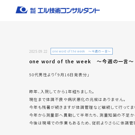
2025.09.22
one word of the week ～今週の一言～
one word of the week ～今週の一言～
50代男性より「9月16日発表分」
昨年、入院してから1年経ちました。
現在まで体調不良や病状悪化の兆候はありません。
今年も残暑が続きますが体調管理など継続して行ってま
今年から測量部へ異動して半年たち、測量知識の不足か
今後は現場での作業もあるため、従前よりさらに体調管