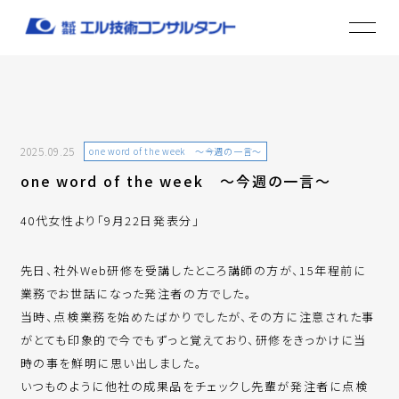
2025.09.25
one word of the week ～今週の一言～
one word of the week ～今週の一言～
40代女性より「9月22日発表分」
先日、社外Web研修を受講したところ講師の方が、15年程前に
業務でお世話になった発注者の方でした。
当時、点検業務を始めたばかりでしたが、その方に注意された事
がとても印象的で今でもずっと覚えており、研修をきっかけに当
時の事を鮮明に思い出しました。
いつものように他社の成果品をチェックし先輩が発注者に点検