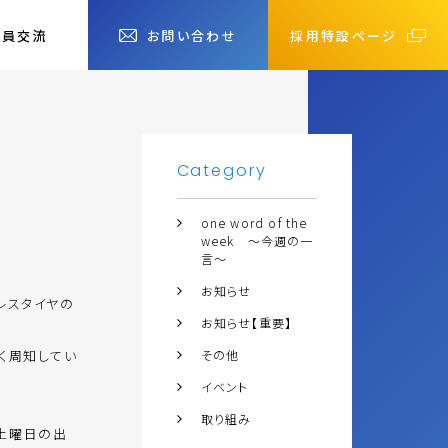
社員交流
お問い合わせ
採用特設ページ
Category
one word of the
week ～今週の一
言～
お知らせ
レスタイヤの
お知らせ【重要】
く周知してい
その他
イベント
取り組み
土曜日の出