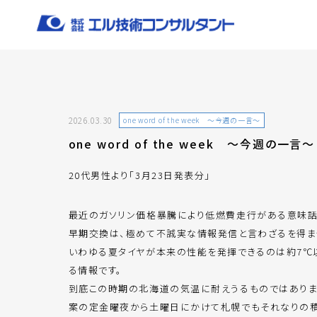
2026.03.30
one word of the week ～今週の一言～
one word of the week ～今週の一言～
20代男性より「3月23日発表分」
最近のガソリン価格暴騰により低燃費走行がある意味話
早期交換は、極めて不誠実な情報発信と言わざるを得ま
いわゆる夏タイヤが本来の性能を発揮できるのは約7℃
る情報です。
到底この時期の北海道の気温に耐えうるものではありま
案の定金曜夜から土曜日にかけて札幌でもそれなりの積