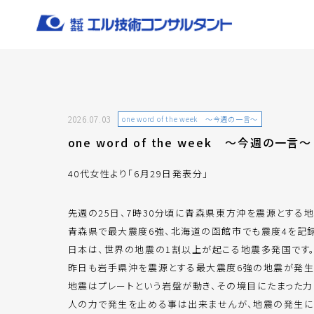
2026.07.03
one word of the week ～今週の一言～
one word of the week ～今週の一言～
40代女性より「6月29日発表分」
先週の25日、7時30分頃に青森県東方沖を震源とする
青森県で最大震度6強、北海道の函館市でも震度4を記
日本は、世界の地震の1割以上が起こる地震多発国です
昨日も岩手県沖を震源とする最大震度6強の地震が発生
地震はプレートという岩盤が動き、その境目にたまった力
人の力で発生を止める事は出来ませんが、地震の発生に