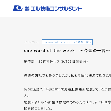
2018.09.26
one word of the week ～今週の一言～
one word of the week ～今週の一言～
補償部 30代男性より (9月18日発表分）
先週の朝礼でもありましたが、私も今回北海道で起きた
9/6に起きた「平成30年北海道胆振東部地震」で、私
ん。
地震により私の部屋は停電はもちろんですが、すぐに断
晩を過ごしました。