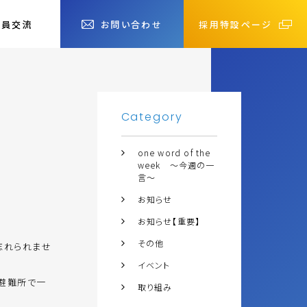
社員交流
お問い合わせ
採用特設ページ
Category
one word of the
week ～今週の一
言～
お知らせ
お知らせ【重要】
その他
忘れられませ
イベント
避難所で一
取り組み