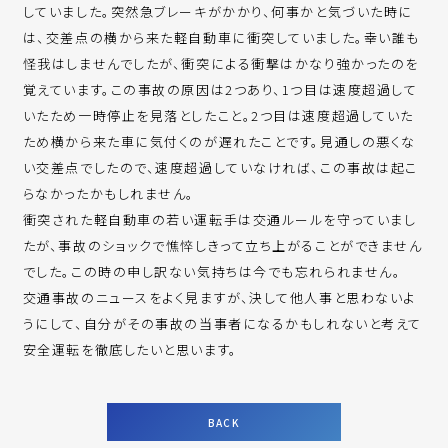
していました。突然急ブレーキがかかり、何事かと気づいた時に
は、交差点の横から来た軽自動車に衝突していました。幸い誰も
怪我はしませんでしたが、衝突による衝撃はかなり強かったのを
覚えています。この事故の原因は2つあり、1つ目は速度超過して
いたため一時停止を見落としたこと。2つ目は速度超過していた
ため横から来た車に気付くのが遅れたことです。見通しの悪くな
い交差点でしたので、速度超過していなければ、この事故は起こ
らなかったかもしれません。
衝突された軽自動車の若い運転手は交通ルールを守っていまし
たが、事故のショックで憔悴しきって立ち上がることができません
でした。この時の申し訳ない気持ちは今でも忘れられません。
交通事故のニュースをよく見ますが、決して他人事と思わないよ
うにして、自分がその事故の当事者になるかもしれないと考えて
安全運転を徹底したいと思います。
BACK