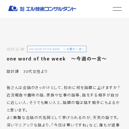
2019.12.06
one word of the week ～今週の一言～
one word of the week ～今週の一言～
設計課 30代女性より
皆さんは会話のきっかけとして、初めに何を話題に上げますか？
近況報告や趣味の話、家族や仕事の話等、話をする相手が自分
に近しい人、そうでも無い人と、話題の幅は話す相手にもよるか
と思います。
よく無難な会話の代名詞として挙げられるのが、天気の話です。
深いマニアックな話より、「今日は寒いですね」など、誰もが返事