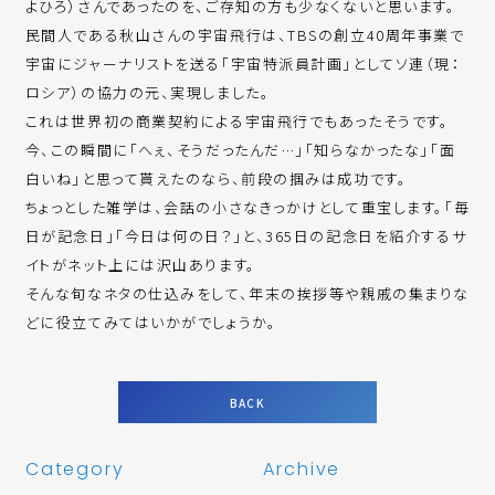
よひろ）さんであったのを、ご存知の方も少なくないと思います。
民間人である秋山さんの宇宙飛行は、TBSの創立40周年事業で
宇宙にジャーナリストを送る「宇宙特派員計画」としてソ連（現：
ロシア）の協力の元、実現しました。
これは世界初の商業契約による宇宙飛行でもあったそうです。
今、この瞬間に「へぇ、そうだったんだ…」「知らなかったな」「面
白いね」と思って貰えたのなら、前段の掴みは成功です。
ちょっとした雑学は、会話の小さなきっかけとして重宝します。「毎
日が記念日」「今日は何の日？」と、365日の記念日を紹介するサ
イトがネット上には沢山あります。
そんな旬なネタの仕込みをして、年末の挨拶等や親戚の集まりな
どに役立てみてはいかがでしょうか。
BACK
Category
Archive