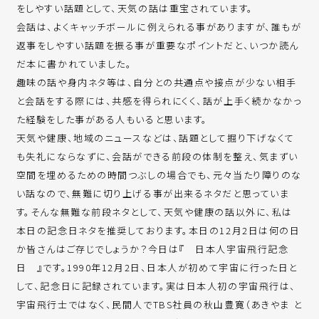
をしやすい話題として、天気の話は重宝されています。
会話は、よくキャッチボールに例えられる事がありますが、誰もが
返事をしやすい話題を振る事が重要なポイントだと、いつか読ん
だ本に書かれていました。
趣味の話や身内ネタ等は、自分との共通点や接点が少ない相手
と会話をする際には、共感を得られにくく、話が上手く続かなかっ
た経験をした事がある人もいると思います。
天気や健康、地域のニュースなどは、話題として掘り下げなくて
も失礼にならなずに、会話ができる前段の体制を整え、気まずい
空間を埋めるための時間つぶしの場合でも、元々当たり障りのな
い話なので、無難に切り上げる事が出来るネタだと思っていま
す。そんな無難な前段ネタとして、天気や健康の話以外に、私は
本日の記念日ネタを推奨しております。本日の12月2日は何の日
か皆さんはご存じでしょうか？今日は『 日本人宇宙飛行記念
日 』です。1990年12月2日、日本人が初めて宇宙に行った日と
して、記念日に記録されています。実は日本人初の宇宙飛行は、
宇宙飛行士ではなく、民間人でTBS社員の秋山豊寛（あきやま と