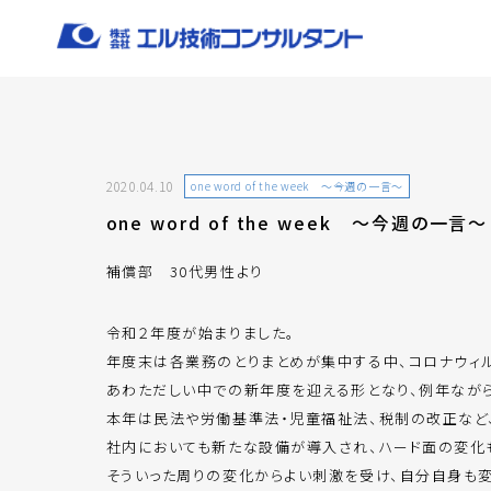
2020.04.10
one word of the week ～今週の一言～
one word of the week ～今週の一言～
補償部 30代男性より
令和２年度が始まりました。
年度末は各業務のとりまとめが集中する中、コロナウィ
あわただしい中での新年度を迎える形となり、例年ながら
本年は民法や労働基準法・児童福祉法、税制の改正など
社内においても新たな設備が導入され、ハード面の変化
そういった周りの変化からよい刺激を受け、自分自身も変