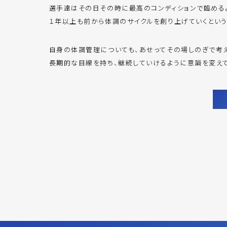
選手達はその日その時に最高のコンディションで臨める
１年以上も前から体調のサイクルを創り上げていくという
自身の体調管理についても、あせってその場しのぎで考
長期的な目線を持ち、継続していけるように意識を変えて