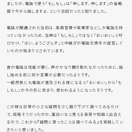
ましたが、電話で使う「もしもし」は「申します、申します」の省略
語で今から話しますよ、という合図だったと知りました。
電話が開通された当初は、高級官僚や実業家などしか電話を持
っていなかったため、当時は「もしもし」ではなく「おいおい」と呼
びかけ、「はい、ようござんす」と中継ぎの電話交換手が返答して
いたのが始まりとされています。
昔の電話は性能が悪く、声がかなり聞き取れなかったために、話
し始める前に何か言葉が必要だったようです。
一般庶民にも電話が普及される様になると「おいおい」から「も
しもし」の今の形に改まり、使われるようになったそうです。
この様な日常の小さな疑問を少し掘り下げて調べてみるだけ
で、成程そうだったのか、面白いなと思える発見や知識と出会え
るので、これから『疑問に思ったことは調べてみる』を実践してい
きたいと思いました。