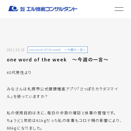
2021.03.19
one word of the week ～今週の一言～
one word of the week ～今週の一言～
40代男性より
みなさんは札幌市公式健康増進アプリ「さっぽろカラダスマイ
ル」を使っていますか？
私の使用目的は主に、毎日の歩数の確認と体重の管理です。
ちょうど1年前は61kgだった私の体重もコロナ禍の影響により、
66kgになりました。