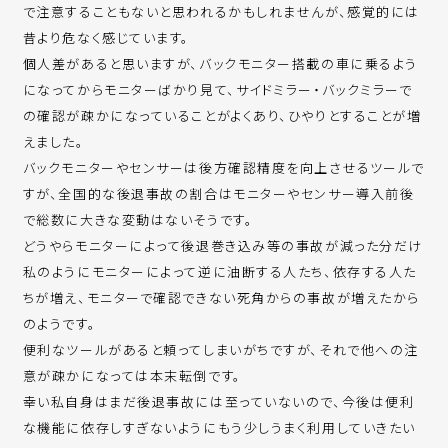
で注意することもないと思われるかもしれませんが、感覚的には
昔より危なく感じています。
個人差があると思いますが、バックモニター搭載の車に乗るよう
になってからモニターばかり見て、サイドミラー・バックミラーで
の確認が疎かになっていることがよくあり、ひやりとすることが増
えました。
バックモニターやセンサーは後方確認精度を向上させるツールで
すが、全国的な後退事故の割合はモニターやセンサー導入前後
で総数に大きな変動はないそうです。
どうやらモニターによって後退巻き込み等の事故が減った分だけ
私のようにモニターによって逆に油断する人たち、依存する人た
ちが増え、モニターで確認できない死角からの事故が増えたから
のようです。
便利なツールがあると頼ってしまいがちですが、それで他への注
意が疎かになっては本末転倒です。
幸い私自身はまだ後退事故には至っていないので、今後は便利
な機能に依存しすぎないようにもう少しうまく利用していきたい